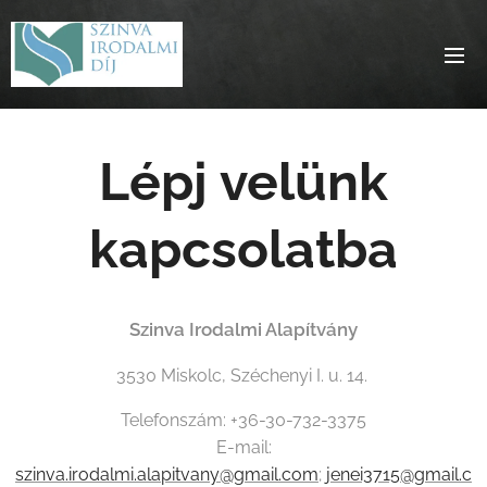
Lépj velünk
kapcsolatba
Szinva Irodalmi Alapítvány
3530 Miskolc, Széchenyi I. u. 14.
Telefonszám: +36-30-732-3375
E-mail:
szinva.irodalmi.alapitvany@gmail.com
;
jenei3715@gmail.c