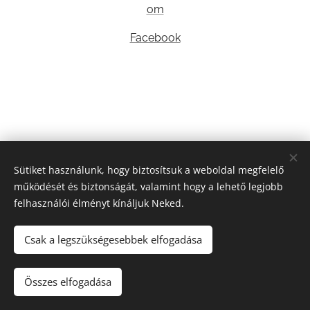
om
Facebook
Sütiket használunk, hogy biztosítsuk a weboldal megfelelő
működését és biztonságát, valamint hogy a lehető legjobb
felhasználói élményt kínáljuk Neked.
Csak a legszükségesebbek elfogadása
2022 Új művészeti egyesület | Minden jog fenntartva.
Összes elfogadása
Az oldalt a
Webnode
működteti
Sütik