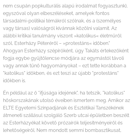
nem csupán popkulturális alapú irodalmat fogyasztunk),
egyszóval olyan elbeszéléseket, amelyek fontos
társadalmi-politikai témákról szólnak, és a (személyes
vagy társas) valóságról kívánnak közölni valamit. Az
alábbi kritikai tanulmány viszont »katolikus« életműről
szól, Esterházy Péteréről – »protestáns« időben."
Ahogyan Esterházy szépíróként, úgy Takáts értekezőként
fogja egybe gyűjtőlencse módjára az egymástól távoli
vagy annak tűnő hagyományokat – ezt tette korábban a
"katolikus" időkben, és ezt teszi az újabb "protestáns"
időkben is.
Én például az ő "ifjúsága idejének", ha tetszik, "katolikus"
hőskorszakának utolsó éveiben ismertem meg. Amikor az
ELTE Egyetemi Színpadjának és Esztétikai Tanszékének
átmeneti szállásul szolgáló Szerb utcai épületben beszélt
az Esterházyékat követő prózaírók teljesítményeiről és
lehetőségeiről. Nem mondott semmi bombasztikusat,