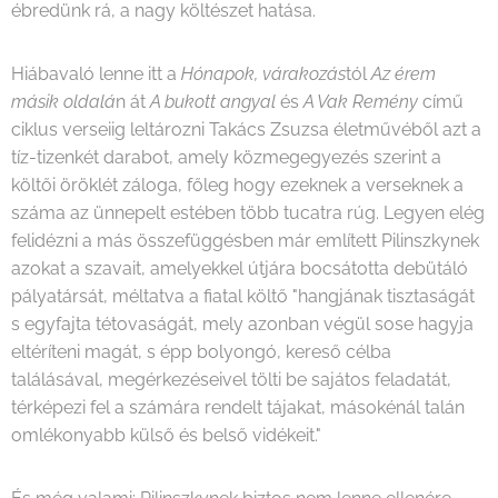
ébredünk rá, a nagy költészet hatása.
Hiábavaló lenne itt a
Hónapok, várakozás
tól
Az érem
másik oldalá
n át
A bukott angyal
és
A Vak Remény
című
ciklus verseiig leltározni Takács Zsuzsa életművéből azt a
tíz-tizenkét darabot, amely közmegegyezés szerint a
költői öröklét záloga, főleg hogy ezeknek a verseknek a
száma az ünnepelt estében több tucatra rúg. Legyen elég
felidézni a más összefüggésben már említett Pilinszkynek
azokat a szavait, amelyekkel útjára bocsátotta debütáló
pályatársát, méltatva a fiatal költő "hangjának tisztaságát
s egyfajta tétovaságát, mely azonban végül sose hagyja
eltéríteni magát, s épp bolyongó, kereső célba
találásával, megérkezéseivel tölti be sajátos feladatát,
térképezi fel a számára rendelt tájakat, másokénál talán
omlékonyabb külső és belső vidékeit."