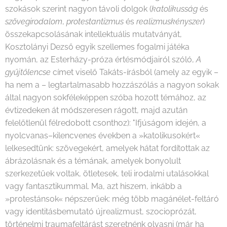
szokások szerint nagyon távoli dolgok (
katolikusság
és
szövegirodalom
,
protestantizmus
és
realizmuskényszer
)
összekapcsolásának intellektuális mutatványát,
Kosztolányi Dezső egyik szellemes fogalmi játéka
nyomán, az Esterházy-próza értésmódjairól szóló,
A
gyűjtőlencse
címet viselő Takáts-írásból (amely az egyik –
ha nem a – legtartalmasabb hozzászólás a nagyon sokak
által nagyon sokféleképpen szóba hozott témához, az
évtizedeken át módszeresen rágott, majd azután
felelőtlenül félredobott csonthoz): "Ifjúságom idején, a
nyolcvanas–kilencvenes években a »katolikusokért«
lelkesedtünk: szövegekért, amelyek hátat fordítottak az
ábrázolásnak és a témának, amelyek bonyolult
szerkezetűek voltak, ötletesek, teli irodalmi utalásokkal
vagy fantasztikummal. Ma, azt hiszem, inkább a
»protestánsok« népszerűek: még több magánélet-feltáró
vagy identitásbemutató újrealizmust, szocioprózát,
történelmi traumafeltárást szeretnénk olvasni (már ha