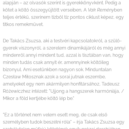
alapján – az olvasók szerint is gyerekkönyvként. Pedig a
kötet a költő összegyűjtött verseiben, A
Vak Remény
ben
teljes értékű, szerinem tízből tíz pontos ciklust képez, egy
titkos remekművet.
De Takács Zsuzsa, aki a testvéri kapcsolatokról, a szülő-
gyerek viszonyról, a szerelem dinamikájáról és még annyi
mindenről annyi mindent tud, azzal is tisztában van, hogy
minden tudás csak annyit ér, amennyinek költőileg
bizonyul. Ami esetünkben nagyon sok. Minduntalan
Czesław Miłosznak azok a sorai jutnak eszembe,
amelyeket egy nem akármilyen honfitársához, Tadeusz
Różewiczhez intézett: "Ujjong a hangszerek harmóniája, /
Mikor a föld kertjébe költő lép be."
"Ez a történet nem velem esett meg, de csak első
személyben tudok beszélni róla" – írja Takács Zsuzsa egy