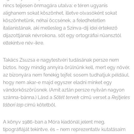
nincs teljesen önmagára utalva: e téren ugyanis
alighanem sokat köszönhet, illetve olvasóként sokat
köszönhetünk, néhai öccsének, a feledhetetlen
italianistának, aki mellesleg a Szinva-díj idei értekező
díjazottjának névrokona, sőt egy ortográfiai nüansztól
eltekintve név-ikre.
Takács Zsuzsa e nagytestvéri tudásának persze nem
biztos, hogy mindig annyira örülnünk kell, mert egy nővér,
az bizonyára nem fenékig tejfel: sosem tudhatjuk például,
hogy nem akar-e majd egyszer eladni minket egy
vándorköszörűsnek. (Amit aztán persze nyilván nagyon
szánna-bánna.) Lásd a
Sötét tervek
című verset a
Rejtjeles
tábori lap
című kötetből.
A könyv 1986-ban a Móra kiadónál jelent meg,
tipográfiáját tekintve, és – nem reprezentatív kutatásaim