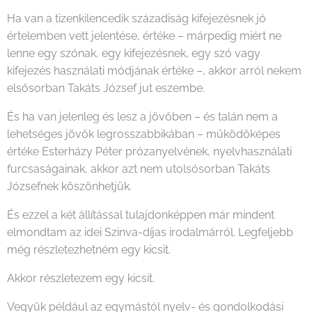
Ha van a tizenkilencedik századiság kifejezésnek jó
értelemben vett jelentése, értéke – márpedig miért ne
lenne egy szónak, egy kifejezésnek, egy szó vagy
kifejezés használati módjának értéke –, akkor arról nekem
elsősorban Takáts József jut eszembe.
És ha van jelenleg és lesz a jövőben – és talán nem a
lehetséges jövők legrosszabbikában – működőképes
értéke Esterházy Péter prózanyelvének, nyelvhasználati
furcsaságainak, akkor azt nem utolsósorban Takáts
Józsefnek köszönhetjük.
És ezzel a két állítással tulajdonképpen már mindent
elmondtam az idei Szinva-díjas irodalmárról. Legfeljebb
még részletezhetném egy kicsit.
Akkor részletezem egy kicsit.
Vegyük például az egymástól nyelv- és gondolkodási