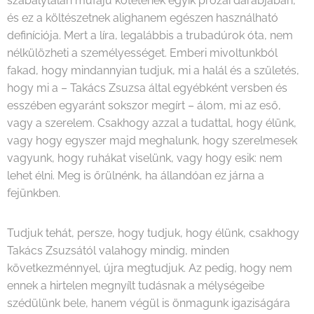
szabálytalan műfajú kötetének egyik prózai darabjában,
és ez a költészetnek alighanem egészen használható
definíciója. Mert a líra, legalábbis a trubadúrok óta, nem
nélkülözheti a személyességet. Emberi mivoltunkból
fakad, hogy mindannyian tudjuk, mi a halál és a születés,
hogy mi a – Takács Zsuzsa által egyébként versben és
esszében egyaránt sokszor megírt – álom, mi az eső,
vagy a szerelem. Csakhogy azzal a tudattal, hogy élünk,
vagy hogy egyszer majd meghalunk, hogy szerelmesek
vagyunk, hogy ruhákat viselünk, vagy hogy esik: nem
lehet élni. Meg is őrülnénk, ha állandóan ez járna a
fejünkben.
Tudjuk tehát, persze, hogy tudjuk, hogy élünk, csakhogy
Takács Zsuzsától valahogy mindig, minden
következménnyel, újra megtudjuk. Az pedig, hogy nem
ennek a hirtelen megnyílt tudásnak a mélységeibe
szédülünk bele, hanem végül is önmagunk igaziságára