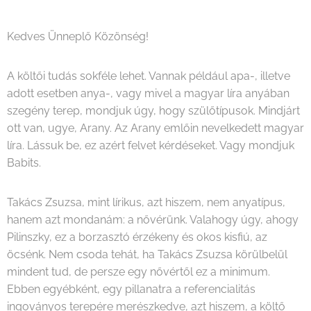
Kedves Ünneplő Közönség!
A költői tudás sokféle lehet. Vannak például apa-, illetve
adott esetben anya-, vagy mivel a magyar líra anyában
szegény terep, mondjuk úgy, hogy szülőtípusok. Mindjárt
ott van, ugye, Arany. Az Arany emlőin nevelkedett magyar
líra. Lássuk be, ez azért felvet kérdéseket. Vagy mondjuk
Babits.
Takács Zsuzsa, mint lírikus, azt hiszem, nem anyatípus,
hanem azt mondanám: a nővérünk. Valahogy úgy, ahogy
Pilinszky, ez a borzasztó érzékeny és okos kisfiú, az
öcsénk. Nem csoda tehát, ha Takács Zsuzsa körülbelül
mindent tud, de persze egy nővértől ez a minimum.
Ebben egyébként, egy pillanatra a referencialitás
ingoványos terepére merészkedve, azt hiszem, a költő