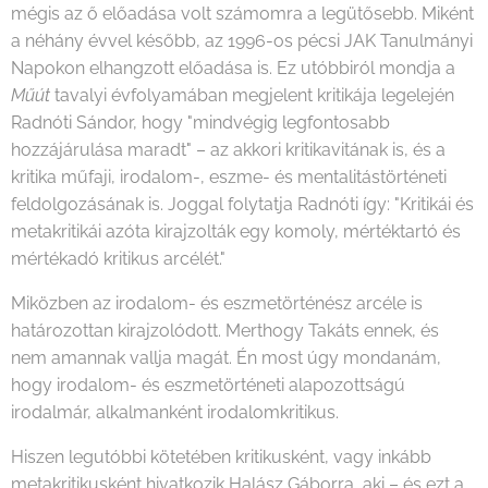
mégis az ő előadása volt számomra a legütősebb. Miként
a néhány évvel később, az 1996-os pécsi JAK Tanulmányi
Napokon elhangzott előadása is. Ez utóbbiról mondja a
Műút
tavalyi évfolyamában megjelent kritikája legelején
Radnóti Sándor, hogy "mindvégig legfontosabb
hozzájárulása maradt" – az akkori kritikavitának is, és a
kritika műfaji, irodalom-, eszme- és mentalitástörténeti
feldolgozásának is. Joggal folytatja Radnóti így: "Kritikái és
metakritikái azóta kirajzolták egy komoly, mértéktartó és
mértékadó kritikus arcélét."
Miközben az irodalom- és eszmetörténész arcéle is
határozottan kirajzolódott. Merthogy Takáts ennek, és
nem amannak vallja magát. Én most úgy mondanám,
hogy irodalom- és eszmetörténeti alapozottságú
irodalmár, alkalmanként irodalomkritikus.
Hiszen legutóbbi kötetében kritikusként, vagy inkább
metakritikusként hivatkozik Halász Gáborra, aki – és ezt a