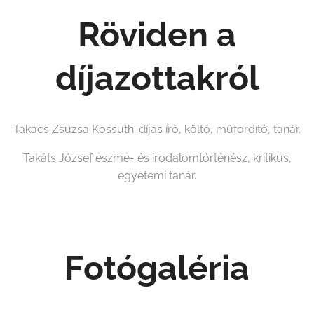
Röviden a
díjazottakról
Takács Zsuzsa Kossuth-díjas író, költő, műfordító, tanár.
Takáts József eszme- és irodalomtörténész, kritikus,
egyetemi tanár.
Fotógaléria