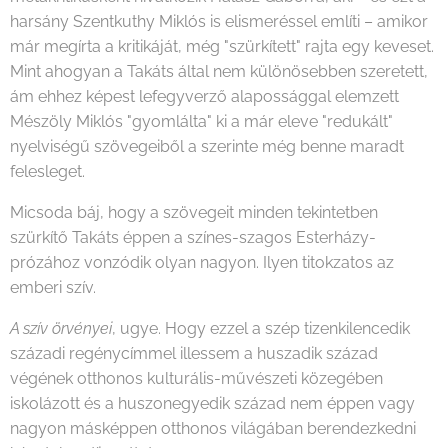
harsány Szentkuthy Miklós is elismeréssel említi – amikor
már megírta a kritikáját, még "szürkített" rajta egy keveset.
Mint ahogyan a Takáts által nem különösebben szeretett,
ám ehhez képest lefegyverző alapossággal elemzett
Mészöly Miklós "gyomlálta" ki a már eleve "redukált"
nyelviségű szövegeiből a szerinte még benne maradt
felesleget.
Micsoda báj, hogy a szövegeit minden tekintetben
szürkítő Takáts éppen a színes-szagos Esterházy-
prózához vonzódik olyan nagyon. Ilyen titokzatos az
emberi szív.
A szív örvényei
, ugye. Hogy ezzel a szép tizenkilencedik
századi regénycímmel illessem a huszadik század
végének otthonos kulturális-művészeti közegében
iskolázott és a huszonegyedik század nem éppen vagy
nagyon másképpen otthonos világában berendezkedni