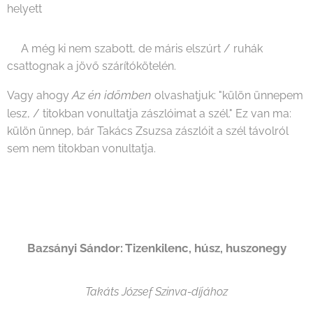
helyett
A még ki nem szabott, de máris elszúrt / ruhák
csattognak a jövő szárítókötelén.
Az én időmben
Vagy ahogy
olvashatjuk: "külön ünnepem
lesz, / titokban vonultatja zászlóimat a szél." Ez van ma:
külön ünnep, bár Takács Zsuzsa zászlóit a szél távolról
sem nem titokban vonultatja.
Bazsányi Sándor: Tizenkilenc, húsz, huszonegy
Takáts József Szinva-díjához