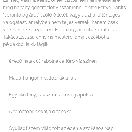
És még valami: Pilinszkynek biztos nem lenne ellenére
még néhány generációt visszamenni, életre keltve Babits
"sorantológiáról" szóló ötletét, vagyis azt a különleges
válogatást, amelyben nem teljes versek, hanem csak
verssorok szerepelnének. Ez nagyon nehéz műfaj, de
Takács Zsuzsa ennek is mestere, amint ezekből a
példákból is kiviláglik:
éhező halak (…) rabolnak a tűrő víz színén
Madárhangon rikoltoznak a fák
Egysíkú lény, ráúszom az üveglapokra
A temetőőr, csontjaid főnöke
Gyulladt szem világított az égen a szokásos Nap