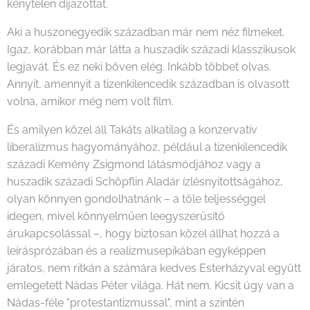
kénytelen díjazottat.
Aki a huszonegyedik században már nem néz filmeket.
Igaz, korábban már látta a huszadik századi klasszikusok
legjavát. És ez neki bőven elég. Inkább többet olvas.
Annyit, amennyit a tizenkilencedik században is olvasott
volna, amikor még nem volt film.
És amilyen közel áll Takáts alkatilag a konzervatív
liberalizmus hagyományához, például a tizenkilencedik
századi Kemény Zsigmond látásmódjához vagy a
huszadik századi Schöpflin Aladár ízlésnyitottságához,
olyan könnyen gondolhatnánk – a tőle teljességgel
idegen, mivel könnyelműen leegyszerűsítő
árukapcsolással –, hogy biztosan közel állhat hozzá a
leírásprózában és a realizmusepikában egyképpen
járatos, nem ritkán a számára kedves Esterházyval együtt
emlegetett Nádas Péter világa. Hát nem. Kicsit úgy van a
Nádas-féle "protestantizmussal", mint a szintén