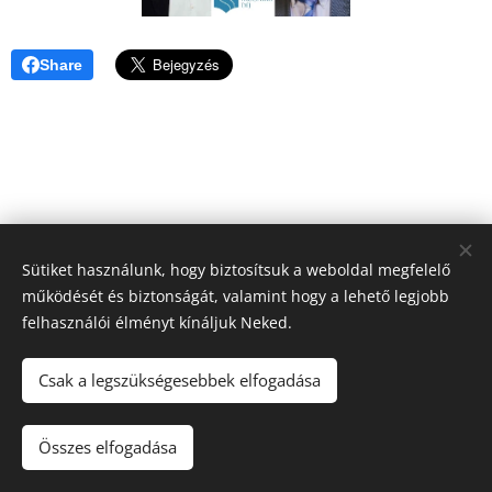
Share
Sütiket használunk, hogy biztosítsuk a weboldal megfelelő
működését és biztonságát, valamint hogy a lehető legjobb
felhasználói élményt kínáljuk Neked.
Csak a legszükségesebbek elfogadása
2022 Új művészeti egyesület | Minden jog fenntartva.
Összes elfogadása
Az oldalt a
Webnode
működteti
Sütik